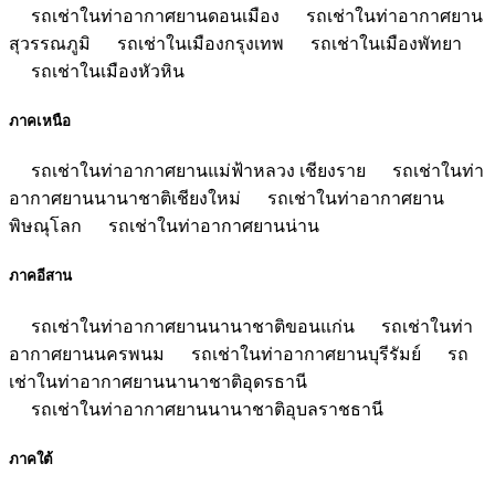
รถเช่าในท่าอากาศยานดอนเมือง
รถเช่าในท่าอากาศยาน
สุวรรณภูมิ
รถเช่าในเมืองกรุงเทพ
รถเช่าในเมืองพัทยา
รถเช่าในเมืองหัวหิน
ภาคเหนือ
รถเช่าในท่าอากาศยานแม่ฟ้าหลวง เชียงราย
รถเช่าในท่า
อากาศยานนานาชาติเชียงใหม่
รถเช่าในท่าอากาศยาน
พิษณุโลก
รถเช่าในท่าอากาศยานน่าน
ภาคอีสาน
รถเช่าในท่าอากาศยานนานาชาติขอนแก่น
รถเช่าในท่า
อากาศยานนครพนม
รถเช่าในท่าอากาศยานบุรีรัมย์
รถ
เช่าในท่าอากาศยานนานาชาติอุดรธานี
รถเช่าในท่าอากาศยานนานาชาติอุบลราชธานี
ภาคใต้