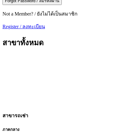
Forgot Password / ลืมรหัสผ่าน
Not a Member? / ยังไม่ได้เป็นสมาชิก
Register / ลงทะเบียน
สาขาทั้งหมด
สาขารถเช่า
ภาคกลาง